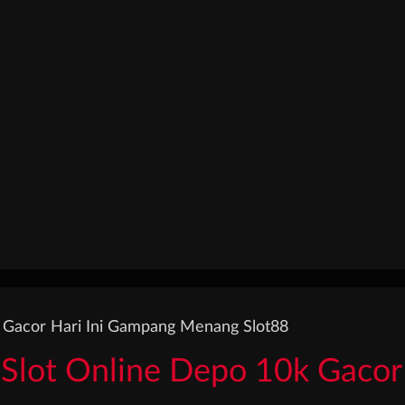
k Gacor Hari Ini Gampang Menang Slot88
 Slot Online Depo 10k Gacor