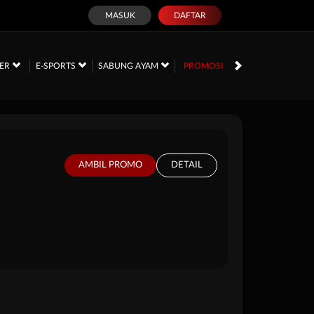
MASUK
DAFTAR
PROMOSI
KER
E-SPORTS
SABUNG AYAM
AMBIL PROMO
DETAIL