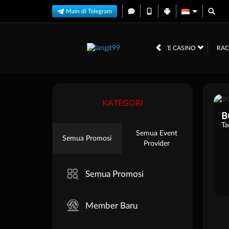
Main di Telegram
HOT GAMES
SLOTS
LIVE CASINO
RA
KATEGORI
B
Ta
Semua Event
Semua Promosi
Provider
Semua Promosi
Member Baru