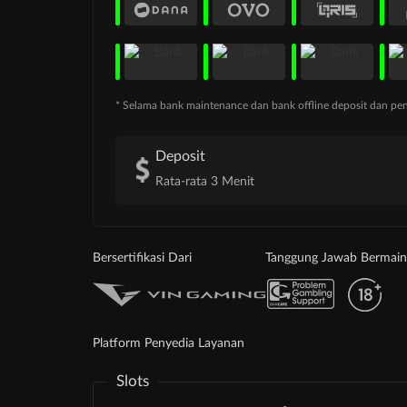
* Selama bank maintenance dan bank offline deposit dan pen
Deposit
Rata-rata 3 Menit
Bersertifikasi Dari
Tanggung Jawab Bermain
Platform Penyedia Layanan
Slots