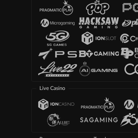
Live Casino