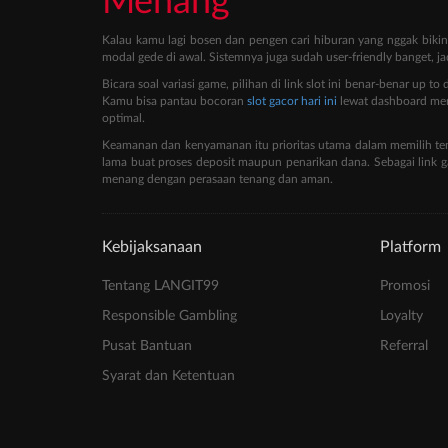
Menang
Kalau kamu lagi bosen dan pengen cari hiburan yang nggak biki
modal gede di awal. Sistemnya juga sudah user-friendly banget, j
Bicara soal variasi game, pilihan di link slot ini benar-benar up t
Kamu bisa pantau bocoran
slot gacor hari ini
lewat dashboard mer
optimal.
Keamanan dan kenyamanan itu prioritas utama dalam memilih t
lama buat proses deposit maupun penarikan dana. Sebagai link ga
menang dengan perasaan tenang dan aman.
Kebijaksanaan
Platform
Tentang LANGIT99
Promosi
Responsible Gambling
Loyalty
Pusat Bantuan
Referral
Syarat dan Ketentuan