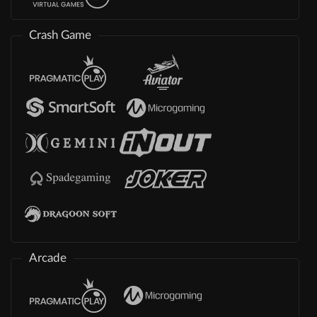
Crash Game
Arcade