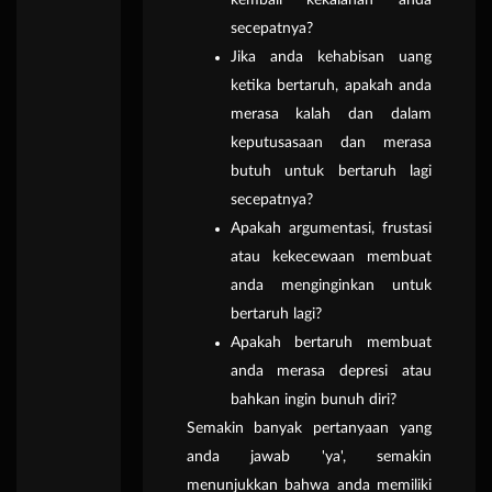
kembali kekalahan anda
secepatnya?
Jika anda kehabisan uang
ketika bertaruh, apakah anda
merasa kalah dan dalam
keputusasaan dan merasa
butuh untuk bertaruh lagi
secepatnya?
Apakah argumentasi, frustasi
atau kekecewaan membuat
anda menginginkan untuk
bertaruh lagi?
Apakah bertaruh membuat
anda merasa depresi atau
bahkan ingin bunuh diri?
Semakin banyak pertanyaan yang
anda jawab 'ya', semakin
menunjukkan bahwa anda memiliki