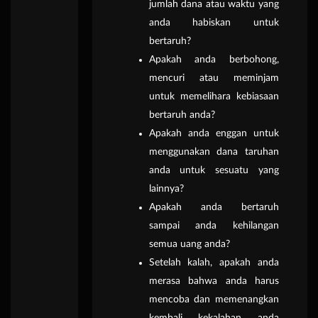
jumlah dana atau waktu yang
anda habiskan untuk
bertaruh?
Apakah anda berbohong,
mencuri atau meminjam
untuk memelihara kebiasaan
bertaruh anda?
Apakah anda enggan untuk
menggunakan dana taruhan
anda untuk sesuatu yang
lainnya?
Apakah anda bertaruh
sampai anda kehilangan
semua uang anda?
Setelah kalah, apakah anda
merasa bahwa anda harus
mencoba dan memenangkan