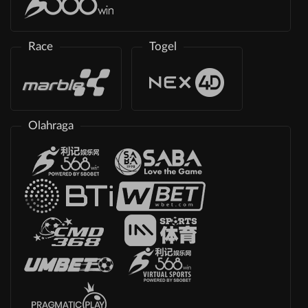
Race
Togel
Olahraga