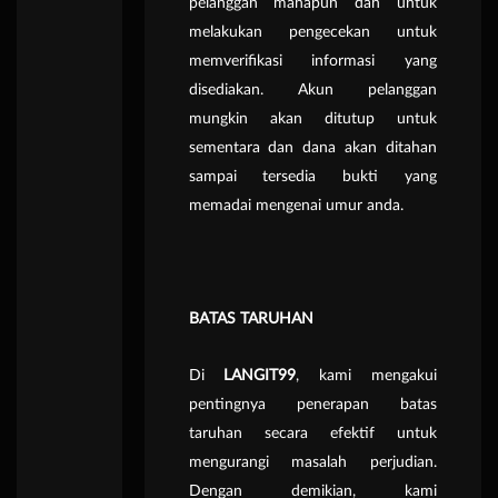
pelanggan manapun dan untuk
melakukan pengecekan untuk
memverifikasi informasi yang
disediakan. Akun pelanggan
mungkin akan ditutup untuk
sementara dan dana akan ditahan
sampai tersedia bukti yang
memadai mengenai umur anda.
BATAS TARUHAN
Di
LANGIT99
, kami mengakui
pentingnya penerapan batas
taruhan secara efektif untuk
mengurangi masalah perjudian.
Dengan demikian, kami