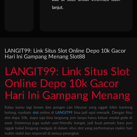
lanjut.
LANGIT99: Link Situs Slot Online Depo 10k Gacor
Hari Ini Gampang Menang Slot88
LANGIT99: Link Situs Slot
Online Depo 10k Gacor
Hari Ini Gampang Menang
Kalau kamu lagi bosen dan pengen cari hiburan yang nggak bikin kantong
bolong, nyobain
slot
online di
LANGIT99
bisa jadi opsi menarik. Dengan fitur
slot depo 10k, siapa saja bisa langsung join tanpa harus keluar modal gede di
awal. Sistemnya juga sudah user-friendly banget, jadi buat pemain baru pun
nggak bakal bingung navigasi di dalam situs slot yang performanya makin hari
makin stabil dan responsif di semua perangkat.