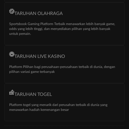
TARUHAN OLAHRAGA
Sportsbook Gaming Platform Terbaik menawarkan lebih banyak game,
odds yang lebih tinggi, dan menyediakan pilihan yang lebih banyak
untuk pemain.
TARUHAN LIVE KASINO
Platform Pilihan bagi perusahaan-perusahaan terbaik di dunia, dengan
pilihan variasi game terbanyak
TARUHAN TOGEL
Platform togel yang menarik dari perusahan terbaik di dunia yang
menawarkan hadiah kemenangan besar