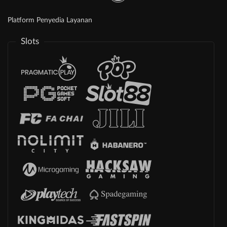
Platform Penyedia Layanan
Slots