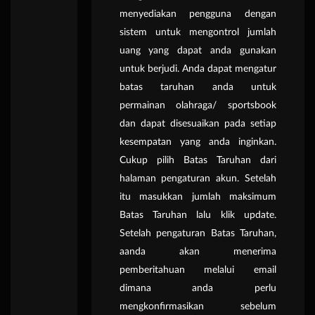
menyediakan pengguna dengan
sistem untuk mengontrol jumlah
uang yang dapat anda gunakan
untuk berjudi. Anda dapat mengatur
batas taruhan anda untuk
permainan olahraga/ sportsbook
dan dapat disesuaikan pada setiap
kesempatan yang anda inginkan.
Cukup pilih Batas Taruhan dari
halaman pengaturan akun. Setelah
itu masukkan jumlah maksimum
Batas Taruhan lalu klik update.
Setelah pengaturan Batas Taruhan,
aanda akan menerima
pemberitahuan melalui email
dimana anda perlu
mengkonfirmasikan sebelum