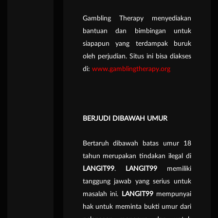
Gambling Therapy menyediakan
bantuan dan bimbingan untuk
siapapun yang terdampak buruk
oleh perjudian. Situs ini bisa diakses
di:
www.gamblingtherapy.org
BERJUDI DIBAWAH UMUR
Bertaruh dibawah batas umur 18
tahun merupakan tindakan ilegal di
LANGIT99
.
LANGIT99
memiliki
tanggung jawab yang serius untuk
masalah ini.
LANGIT99
mempunyai
hak untuk meminta bukti umur dari