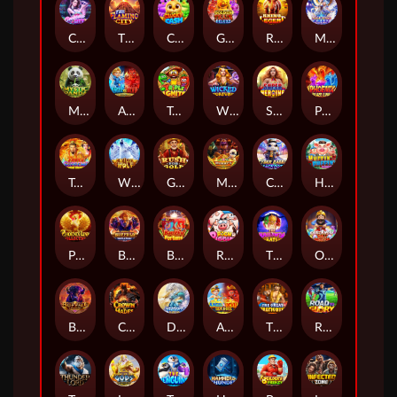
Cocktail City
THE FLAME CITY
Clucky Cash
GOLDEN TRAIN DELUXE
RHINO LEGEND
Magic Bingo Queen
Mystic Panda
Angel vs Devil Ultimate Goal Showdown
Triple Ignite
WICKED FORTUNE
SUPER HEROINE
Phoenix Blaze Link
Triple Supreme Xtreme Treasure
Wild Wolf Xtreme
Gold Rush
Mummy’s Treasure Quest
Cyber Rabbit
Huffin'and Puffin'Jackpot
Phoenix Link - Collection
Buffalo Triple Fury
Bao Zhu Fortune
RICH PIGGIES
The Hallowin Bats
Ore Rush: Cart Collector
BUFFALO LEGEND
Crown of Hades
Dragon's Blaze Link
ANGELVSDEVIL SEA DUEL
THE GREAT FIREFIGHTER
Road to Glory