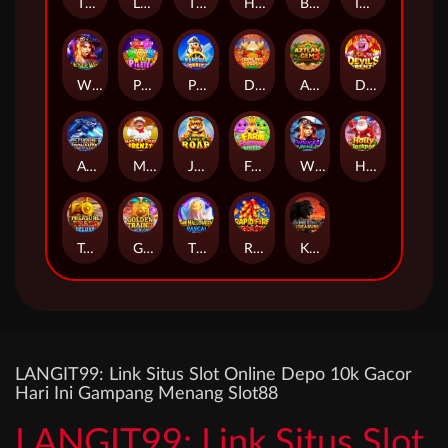
Thunder Lord
LORD OF THE GODS
THE PENGUINS
HAMMER OF THUNDER
BUILDER'S FRENZY
INFECTED ZONE
Wicked Wins: Crystals
PIGGIES WEALTHY ANGELIC
PENGUIN QUEST
Dancing Golden Drums
AZTLAN GEMS3
Devil’s Frenzy
Astro Rift Bonanza
MASTER CHEF FRENZY
JUNGLE ROAR
Farm Fortune Wheel
WICKED RICHES
Holly Jackpot
Treasure Train Deluxe
Golden Train Ⅲ: Black Ore
The Halloween Rascal
RAPID FIRE BLAST
King Kong Treasure
LANGIT99: Link Situs Slot Online Depo 10k Gacor
Hari Ini Gampang Menang Slot88
LANGIT99: Link Situs Slot