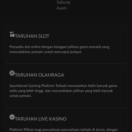
Sabung
Ayam
TARUHAN SLOT
Penyedia slot online dengan beragam pilihan game menarik yang
memudahkan pemain untuk mencapai jackpot
TARUHAN OLAHRAGA
Sportsbook Gaming Platform Terbaik menawarkan lebih banyak game,
odds yang lebih tinggi, dan menyediakan pilihan yang lebih banyak
untuk pemain.
TARUHAN LIVE KASINO
Platform Pilihan bagi perusahaan-perusahaan terbaik di dunia, dengan