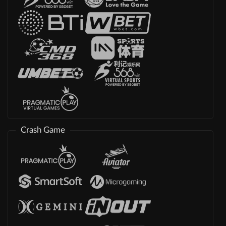
Crash Game