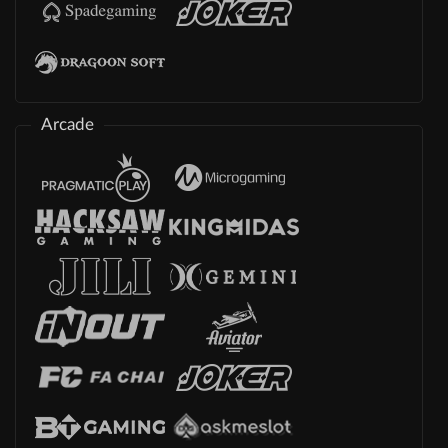
Arcade