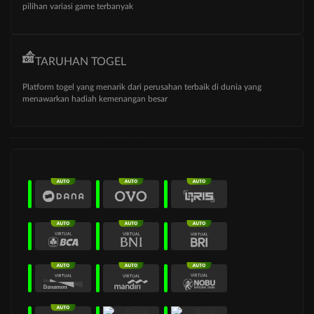
pilihan variasi game terbanyak
TARUHAN TOGEL
Platform togel yang menarik dari perusahan terbaik di dunia yang
menawarkan hadiah kemenangan besar