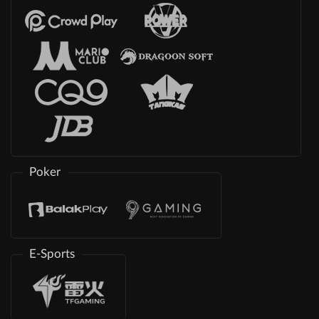
Poker
E-Sports