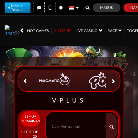
Main di
MASUK
DAF
Telegram
IDR
12,702,350,
HOT GAMES
SLOTS
LIVE CASINO
RACE
TOGE
VPLUS
SEMUA
PERMAINAN
SLOTS
TOP
20