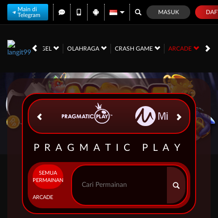
Main di
MASUK
DAF
Telegram
RACE
TOGEL
OLAHRAGA
CRASH GAME
ARCADE
PO
PRAGMATIC PLAY
SEMUA
PERMAINAN
ARCADE