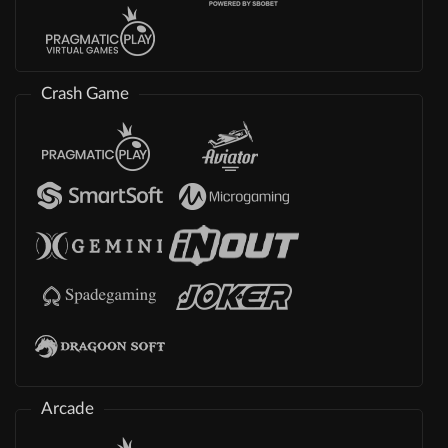
Crash Game
Arcade