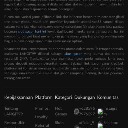
nggak bakal bingung navigasi di dalam situs slot yang performanya makin hari
makin stabil dan responsif di semua perangkat.
Bicara soal variasi game, pilihan di link slot ini benar-benar up to date mengikuti
tren pasar global. Mulai dari provider legendaris seperti slot88 sampai rilisan
terbaru yang lagi viral, semuanya punya mekanisme fair play. Kamu bisa pantau
bocoran
slot gacor hari ini
lewat dashboard mereka yang transparan, hal ini
membantu banget buat menentukan game mana yang lagi punya winning rate
bagus supaya pengalaman main kamu makin optimal.
Keamanan dan kenyamanan itu prioritas utama dalam memilih tempat bermain,
makanya LANGIT99 dikenal sebagai
situs gacor
yang punya tim support
responsif 24/7. Transaksinya juga seamless, nggak perlu nunggu lama buat
proses deposit maupun penarikan dana. Sebagai link gacor yang kredibel,
platform ini konsisten menjaga reputasi dengan sistem proteksi data yang kuat,
sehingga kamu bisa fokus main slot gacor gampang menang dengan perasaan
tenang dan aman.
Kebijaksanaan
Platform
Kategori
Dukungan
Komunitas
Tentang
Promosi
Hot
+628596
Instagra
LANGIT99
Games
7976397
m
Loyalty
Responsible
Slots
official_9
Faceboo
Referral