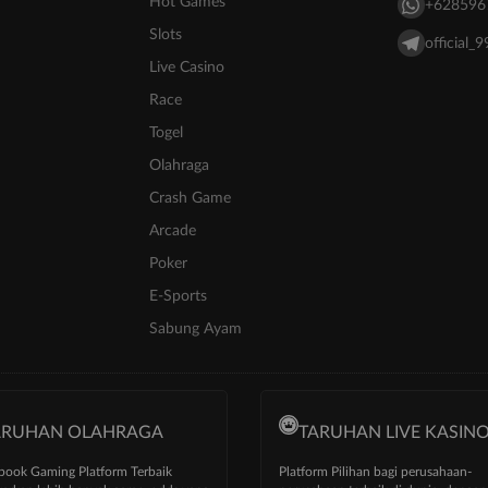
Hot Games
+628596
Slots
official_
Live Casino
Race
Togel
Olahraga
Crash Game
Arcade
Poker
E-Sports
Sabung Ayam
ARUHAN OLAHRAGA
TARUHAN LIVE KASIN
book Gaming Platform Terbaik
Platform Pilihan bagi perusahaan-