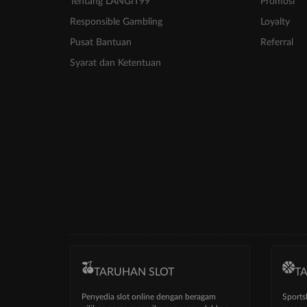
Tentang LANGIT99
Promosi
Responsible Gambling
Loyalty
Pusat Bantuan
Referral
Syarat dan Ketentuan
TARUHAN SLOT
T
Penyedia slot online dengan beragam
Sports