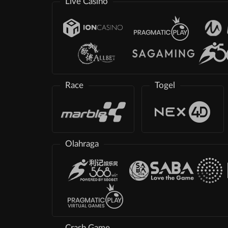
Live Casino
Race
Togel
Olahraga
Crash Game