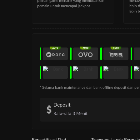
pilihan game menarik yang memudahkan
menawa
pemain untuk mencapai jackpot
lebih 
lebih 
* Selama bank maintenance dan bank offline deposit dan pen
Deposit
Rata-rata 3 Menit