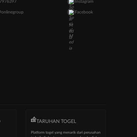
7976397
Instagram
99onlinegroup
Facebook
O
TARUHAN TOGEL
Platform togel yang menarik dari perusahan