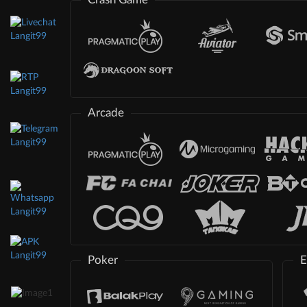
Arcade
Poker
E