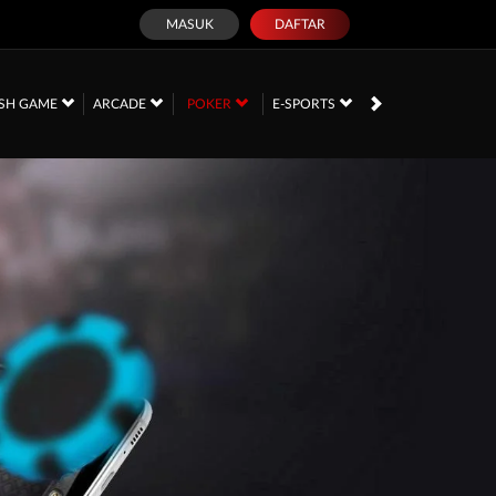
MASUK
DAFTAR
SH GAME
ARCADE
POKER
E-SPORTS
SABUNG AYAM