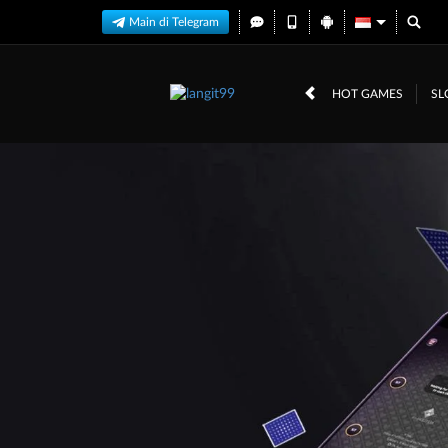
Main di Telegram
HOT GAMES
SL