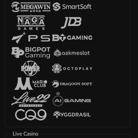
Live Casino