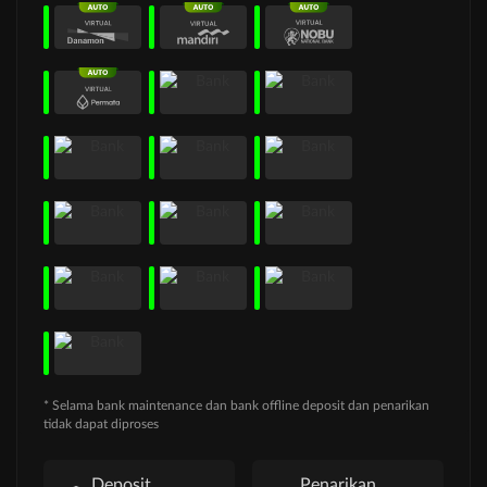
* Selama bank maintenance dan bank offline deposit dan penarikan
tidak dapat diproses
Deposit
Penarikan