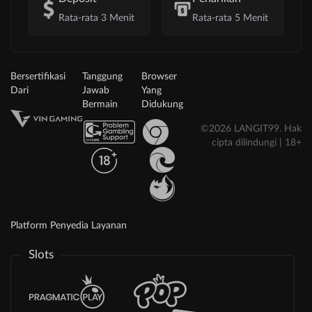
Rata-rata 3 Menit
Rata-rata 5 Menit
Bersertifikasi
Tanggung
Browser
Dari
Jawab
Yang
Bermain
Didukung
©2026 LANGIT99. Hak
cipta dilindungi | 18+
Platform Penyedia Layanan
Slots