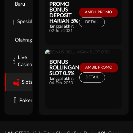
Baru
PROMO
BONUS
AMBIL PROMO
DEPOSIT
HARIAN 5%
Spesial
DETAIL
Tanggal akhir:
02-Jun-2031
Olahraga
Live
BONUS
Casino
ROLLINGAN
AMBIL PROMO
SLOT 0.5%
DETAIL
Tanggal akhir:
Slots
04-Feb-2050
Poker