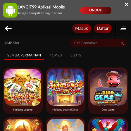
×
LANGIT99 Aplikasi Mobile
UNDUH
Jangan tampilkan lagi hari ini
Masuk
Daftar
AMB Slot
SEMUA PERMAINAN
TOP 20
SLOTS
Mahjong Legend
Mahjong Legend Xmas
Dino Gems