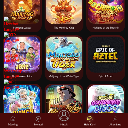
Mahjong Legacy
The Monkey King
Mahjong of the Phoenix
Government Joke
Mahjong of the White Tiger
Epic of Aztec
9Gaming
Promosi
Masuk
Hub. Kami
Akun Saya
The Beat of Olympus 1000
Mafia Ways
Government Disco