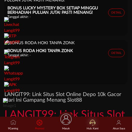
BONUS LUCKY MYSTERY BOX SETIAP MINGGU
BERHADIAH PULUAN JUTA! PASTI MENANG!
DETAIL
Tanggal akhir:
-
BONUS RODA HOKI TANPA ZONK
DETAIL
Tanggal akhir:
-
LANGIT99: Link Situs Slot Online Depo 10k Gacor
Hari Ini Gampang Menang Slot88
LANGIT99: Link Situs Slot
Online Depo 10k Gacor
9Gaming
Promosi
Masuk
Hub. Kami
Akun Saya