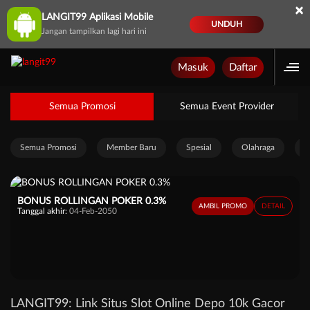
×
LANGIT99 Aplikasi Mobile
UNDUH
Jangan tampilkan lagi hari ini
Masuk
Daftar
Semua Promosi
Semua Event Provider
Semua Promosi
Member Baru
Spesial
Olahraga
L
BONUS ROLLINGAN POKER 0.3%
AMBIL PROMO
DETAIL
Tanggal akhir:
04-Feb-2050
LANGIT99: Link Situs Slot Online Depo 10k Gacor