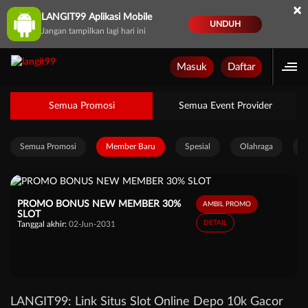
×
LANGIT99 Aplikasi Mobile
UNDUH
Jangan tampilkan lagi hari ini
Masuk
Daftar
Semua Promosi
Semua Event Provider
Semua Promosi
Member Baru
Spesial
Olahraga
L
PROMO BONUS NEW MEMBER 30%
AMBIL PROMO
SLOT
DETAIL
Tanggal akhir:
02-Jun-2031
LANGIT99: Link Situs Slot Online Depo 10k Gacor