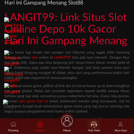
Hari Ini Gampang Menang Slot88
LANGIT99: Link Situs Slot
Online Depo 10k Gacor
Hari Ini Gampang Menang
Kalau kamu lagi bosen dan pengen cari hiburan yang nggak bikin kantong
bolong, nyobain
slot
online di
LANGIT99
bisa jadi opsi menarik. Dengan fitur
slot depo 10k, siapa saja bisa langsung join tanpa harus keluar modal gede di
awal. Sistemnya juga sudah user-friendly banget, jadi buat pemain baru pun
nggak bakal bingung navigasi di dalam situs slot yang performanya makin hari
makin stabil dan responsif di semua perangkat.
Bicara soal variasi game, pilihan di link slot ini benar-benar up to date mengikuti
tren pasar global. Mulai dari provider legendaris seperti slot88 sampai rilisan
terbaru yang lagi viral, semuanya punya mekanisme fair play. Kamu bisa pantau
bocoran
slot gacor hari ini
lewat dashboard mereka yang transparan, hal ini
membantu banget buat menentukan game mana yang lagi punya winning rate
bagus supaya pengalaman main kamu makin optimal.
Keamanan dan kenyamanan itu prioritas utama dalam memilih tempat bermain,
makanya LANGIT99 dikenal sebagai
situs gacor
yang punya tim support
responsif 24/7. Transaksinya juga seamless, nggak perlu nunggu lama buat
9Gaming
Promosi
Masuk
Hub. Kami
Akun Saya