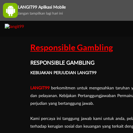
LANGIT99 Aplikasi Mobile
Jangan tampilkan lagi hari ini
Responsible Gambling
RESPONSIBLE GAMBLING
KEBIJAKAN PERJUDIAN LANGIT99
LANGIT99
berkomitmen untuk mengesahkan taruhan yan
dan pelayanan. Kebijakan Pertanggungjawaban Permai
perjudian yang bertanggung jawab.
Kami percaya ini tanggung jawab kami untuk anda, pe
terhadap kerugian sosial dan keuangan yang terkait den