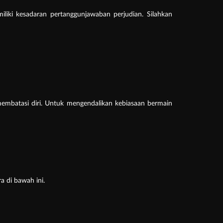
ki kesadaran pertanggunjawaban perjudian. Silahkan
mbatasi diri. Untuk mengendalikan kebiasaan bermain
a di bawah ini.