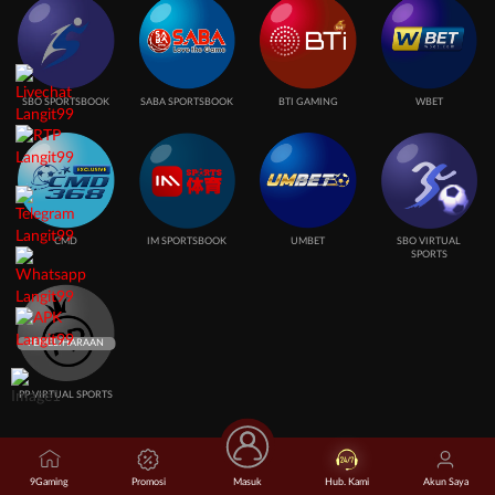
SBO SPORTSBOOK
SABA SPORTSBOOK
BTI GAMING
WBET
CMD
IM SPORTSBOOK
UMBET
SBO VIRTUAL
SPORTS
PP VIRTUAL SPORTS
LANGIT99: Link Situs Slot Online Depo 10k Gacor
Hari Ini Gampang Menang Slot88
9Gaming
Promosi
Masuk
Hub. Kami
Akun Saya