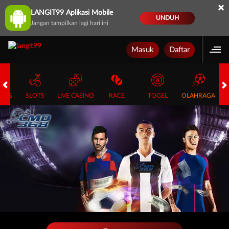
×
LANGIT99 Aplikasi Mobile
UNDUH
Jangan tampilkan lagi hari ini
Masuk
Daftar
MES
SLOTS
LIVE CASINO
RACE
TOGEL
OLAHRAGA
CR