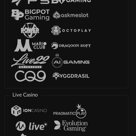
Live Casino