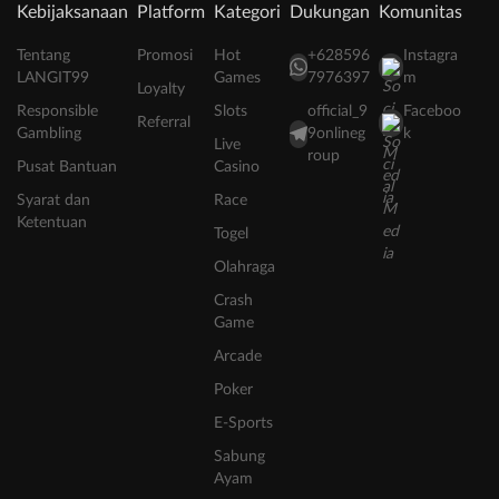
Kebijaksanaan
Platform
Kategori
Dukungan
Komunitas
Tentang
Promosi
Hot
+628596
Instagra
LANGIT99
Games
7976397
m
Loyalty
Responsible
Slots
official_9
Faceboo
Referral
Gambling
9onlineg
k
Live
roup
Pusat Bantuan
Casino
Syarat dan
Race
Ketentuan
Togel
Olahraga
Crash
Game
Arcade
Poker
E-Sports
Sabung
Ayam