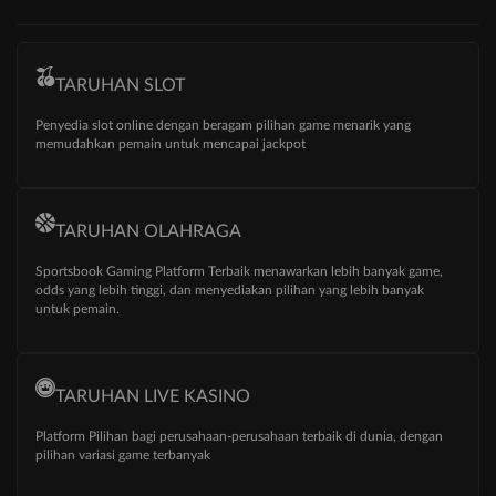
TARUHAN SLOT
Penyedia slot online dengan beragam pilihan game menarik yang
memudahkan pemain untuk mencapai jackpot
TARUHAN OLAHRAGA
Sportsbook Gaming Platform Terbaik menawarkan lebih banyak game,
odds yang lebih tinggi, dan menyediakan pilihan yang lebih banyak
untuk pemain.
TARUHAN LIVE KASINO
Platform Pilihan bagi perusahaan-perusahaan terbaik di dunia, dengan
pilihan variasi game terbanyak