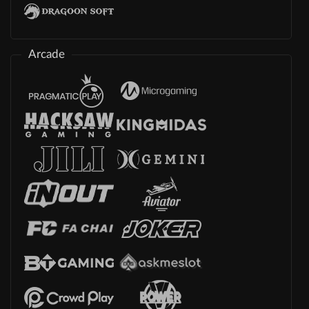
Arcade