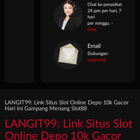
Chat ke penasihat
24 jam per hari, 7
hari
per minggu. -
Chat
Email
Dukungan:
support@
LANGIT99: Link Situs Slot Online Depo 10k Gacor
Hari Ini Gampang Menang Slot88
LANGIT99: Link Situs Slot
Online Depo 10k Gacor