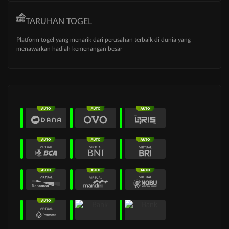
TARUHAN TOGEL
Platform togel yang menarik dari perusahan terbaik di dunia yang
menawarkan hadiah kemenangan besar