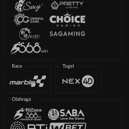
Race
Togel
Olahraga