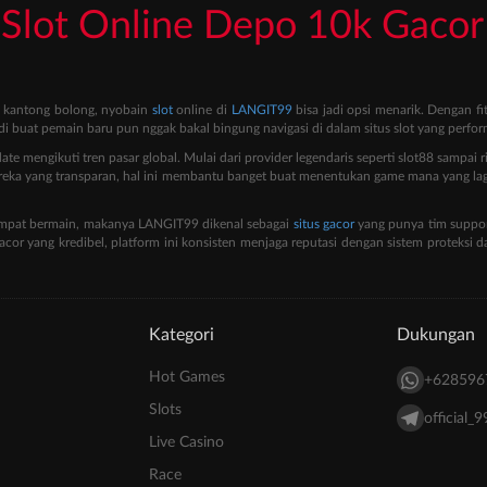
 Slot Online Depo 10k Gacor
n kantong bolong, nyobain
slot
online di
LANGIT99
bisa jadi opsi menarik. Dengan fit
adi buat pemain baru pun nggak bakal bingung navigasi di dalam situs slot yang perfo
o date mengikuti tren pasar global. Mulai dari provider legendaris seperti slot88 sampai 
eka yang transparan, hal ini membantu banget buat menentukan game mana yang la
empat bermain, makanya LANGIT99 dikenal sebagai
situs gacor
yang punya tim support
cor yang kredibel, platform ini konsisten menjaga reputasi dengan sistem proteksi 
Kategori
Dukungan
Hot Games
+628596
Slots
official_
Live Casino
Race