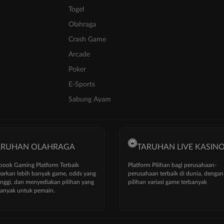
Togel
Olahraga
Crash Game
Arcade
Poker
E-Sports
Sabung Ayam
ARUHAN OLAHRAGA
TARUHAN LIVE KASIN
book Gaming Platform Terbaik
Platform Pilihan bagi perusahaan-
rkan lebih banyak game, odds yang
perusahaan terbaik di dunia, dengan
tinggi, dan menyediakan pilihan yang
pilihan variasi game terbanyak
banyak untuk pemain.