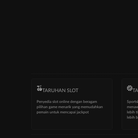
TARUHAN SLOT
T
Penyedia slot online dengan beragam
Sports
pilihan game menarik yang memudahkan
menawa
pemain untuk mencapai jackpot
lebih 
lebih 