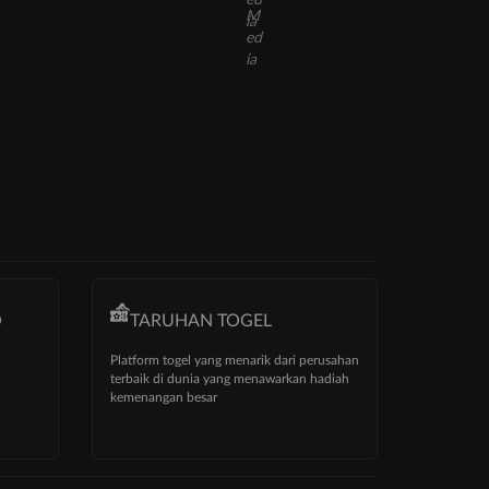
O
TARUHAN TOGEL
Platform togel yang menarik dari perusahan
terbaik di dunia yang menawarkan hadiah
kemenangan besar