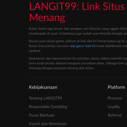
LANGIT99: Link Situs
Menang
Kalau kamu lagi bosen dan pengen cari hiburan yang nggak biki
modal gede di awal. Sistemnya juga sudah user-friendly banget, j
Bicara soal variasi game, pilihan di link slot ini benar-benar up t
Kamu bisa pantau bocoran
slot gacor hari ini
lewat dashboard mer
optimal.
Keamanan dan kenyamanan itu prioritas utama dalam memilih t
lama buat proses deposit maupun penarikan dana. Sebagai link ga
menang dengan perasaan tenang dan aman.
Kebijaksanaan
Platform
Tentang LANGIT99
Promosi
Responsible Gambling
Loyalty
Pusat Bantuan
Referral
Syarat dan Ketentuan