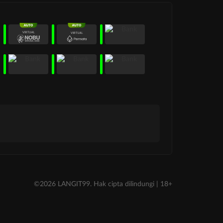
©2026 LANGIT99. Hak cipta dilindungi | 18+