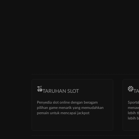
TARUHAN SLOT
T
Penyedia slot online dengan beragam
Sports
pilihan game menarik yang memudahkan
menawa
pemain untuk mencapai jackpot
lebih 
lebih 