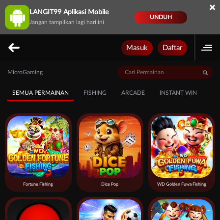
×
LANGIT99 Aplikasi Mobile
UNDUH
Jangan tampilkan lagi hari ini
Masuk
Daftar
MicroGaming
SEMUA PERMAINAN
FISHING
ARCADE
INSTANT WIN
Fortune Fishing
Dice Pop
WD Golden Fuwa Fishing