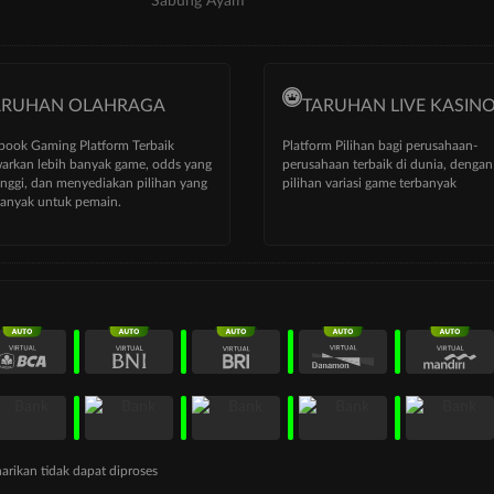
Sabung Ayam
ARUHAN OLAHRAGA
TARUHAN LIVE KASIN
book Gaming Platform Terbaik
Platform Pilihan bagi perusahaan-
rkan lebih banyak game, odds yang
perusahaan terbaik di dunia, dengan
tinggi, dan menyediakan pilihan yang
pilihan variasi game terbanyak
banyak untuk pemain.
arikan tidak dapat diproses