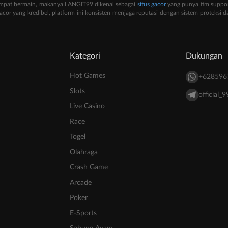
empat bermain, makanya LANGIT99 dikenal sebagai
situs gacor
yang punya tim support
cor yang kredibel, platform ini konsisten menjaga reputasi dengan sistem proteksi 
Kategori
Dukungan
Hot Games
+628596
Slots
official_
Live Casino
Race
Togel
Olahraga
Crash Game
Arcade
Poker
E-Sports