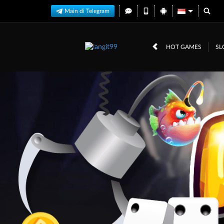
Main di Telegram
HOT GAMES
SL