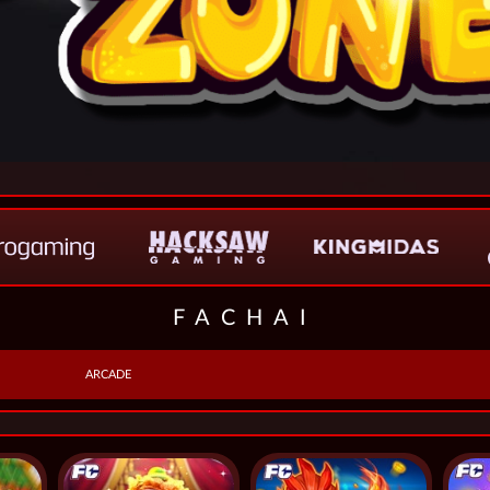
FACHAI
ARCADE