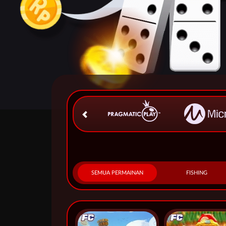
SEMUA PERMAINAN
FISHING