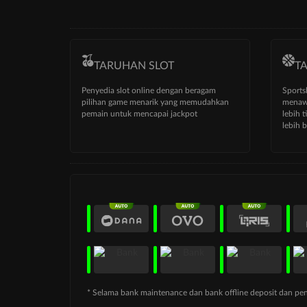
TARUHAN SLOT
T
Penyedia slot online dengan beragam
Sports
pilihan game menarik yang memudahkan
menawa
pemain untuk mencapai jackpot
lebih 
lebih 
* Selama bank maintenance dan bank offline deposit dan pen