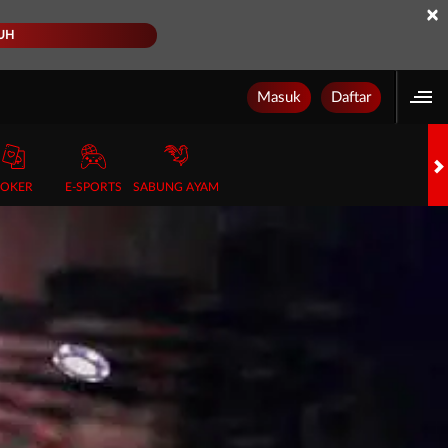
×
UH
Masuk
Daftar
POKER
E-SPORTS
SABUNG AYAM