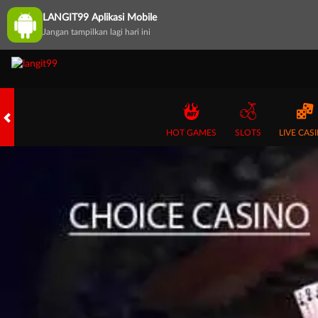
LANGIT99 Aplikasi Mobile
Jangan tampilkan lagi hari ini
HOT GAMES
SLOTS
LIVE CAS